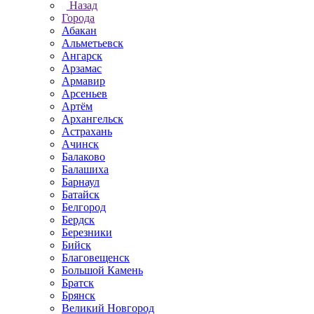
Назад
Города
Абакан
Альметьевск
Ангарск
Арзамас
Армавир
Арсеньев
Артём
Архангельск
Астрахань
Ачинск
Балаково
Балашиха
Барнаул
Батайск
Белгород
Бердск
Березники
Бийск
Благовещенск
Большой Камень
Братск
Брянск
Великий Новгород