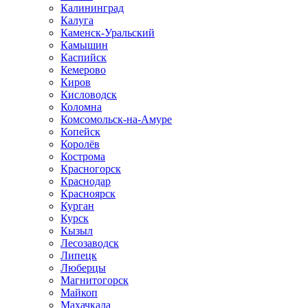
Калининград
Калуга
Каменск-Уральский
Камышин
Каспийск
Кемерово
Киров
Кисловодск
Коломна
Комсомольск-на-Амуре
Копейск
Королёв
Кострома
Красногорск
Краснодар
Красноярск
Курган
Курск
Кызыл
Лесозаводск
Липецк
Люберцы
Магнитогорск
Майкоп
Махачкала