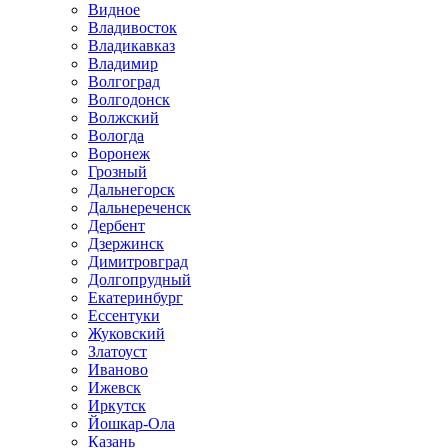
Видное
Владивосток
Владикавказ
Владимир
Волгоград
Волгодонск
Волжский
Вологда
Воронеж
Грозный
Дальнегорск
Дальнереченск
Дербент
Дзержинск
Димитровград
Долгопрудный
Екатеринбург
Ессентуки
Жуковский
Златоуст
Иваново
Ижевск
Иркутск
Йошкар-Ола
Казань